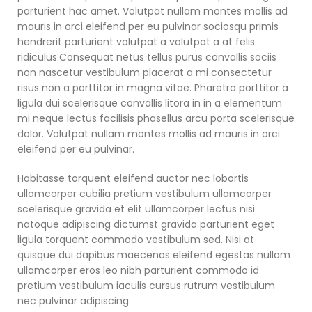
parturient hac amet. Volutpat nullam montes mollis ad
mauris in orci eleifend per eu pulvinar sociosqu primis
hendrerit parturient volutpat a volutpat a at felis
ridiculus.
Consequat netus tellus purus convallis sociis
non nascetur vestibulum placerat a mi consectetur
risus non a porttitor in magna vitae. Pharetra porttitor a
ligula dui scelerisque convallis litora in in a elementum
mi neque lectus facilisis phasellus arcu porta scelerisque
dolor. Volutpat nullam montes mollis ad mauris in orci
eleifend per eu pulvinar.
Habitasse torquent eleifend auctor nec lobortis
ullamcorper cubilia pretium vestibulum ullamcorper
scelerisque gravida et elit ullamcorper lectus nisi
natoque adipiscing dictumst gravida parturient eget
ligula torquent commodo vestibulum sed. Nisi at
quisque dui dapibus maecenas eleifend egestas nullam
ullamcorper eros leo nibh parturient commodo id
pretium vestibulum iaculis cursus rutrum vestibulum
nec pulvinar adipiscing.