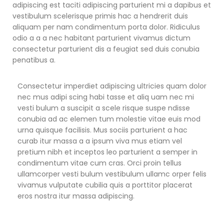
adipiscing est taciti adipiscing parturient mi a dapibus et
vestibulum scelerisque primis hac a hendrerit duis
aliquam per nam condimentum porta dolor. Ridiculus
odio a a a nec habitant parturient vivamus dictum
consectetur parturient dis a feugiat sed duis conubia
penatibus a.
Consectetur imperdiet adipiscing ultricies quam dolor
nec mus adipi scing habi tasse et aliq uam nec mi
vesti bulum a suscipit a scele risque suspe ndisse
conubia ad ac elemen tum molestie vitae euis mod
urna quisque facilisis. Mus sociis parturient a hac
curab itur massa a a ipsum viva mus etiam vel
pretium nibh et inceptos leo parturient a semper in
condimentum vitae cum cras. Orci proin tellus
ullamcorper vesti bulum vestibulum ullamc orper felis
vivamus vulputate cubilia quis a porttitor placerat
eros nostra itur massa adipiscing.