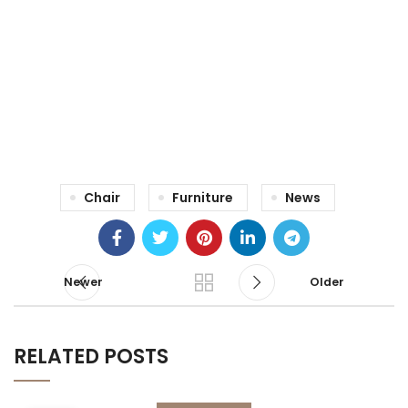
71 Pilgrim Avenue
Chevy Chase,
MD 20815
Chair
Furniture
News
Newer
Older
RELATED POSTS